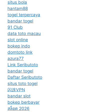
situs bola
hantam88
togel terpercaya
bandar togel
91 Club
data toto macau
slot online
bokep indo
domtoto link
azura77
Link Seributoto
bandar togel
Daftar Seributoto
situs toto togel
闪连VPN
bandar slot
bokep berbayar
สล็อต 2026