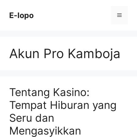
Skip
to
E-lopo
Menu
content
Akun Pro Kamboja
Tentang Kasino:
Tempat Hiburan yang
Seru dan
Mengasyikkan