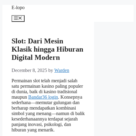
Skip
E-lopo
to
content
Menu
Slot: Dari Mesin
Klasik hingga Hiburan
Digital Modern
December 8, 2025
by
Warden
Permainan slot telah menjadi salah
satu permainan kasino paling populer
di dunia, baik di kasino tradisional
maupun
Bandar36 login
. Konsepnya
sederhana—memutar gulungan dan
berharap mendapatkan kombinasi
simbol yang menang—namun di balik
kesederhanaannya terdapat sejarah
panjang inovasi, psikologi, dan
hiburan yang menarik.