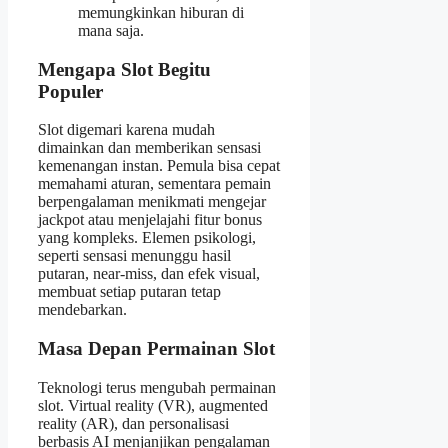
memungkinkan hiburan di
mana saja.
Mengapa Slot Begitu
Populer
Slot digemari karena mudah
dimainkan dan memberikan sensasi
kemenangan instan. Pemula bisa cepat
memahami aturan, sementara pemain
berpengalaman menikmati mengejar
jackpot atau menjelajahi fitur bonus
yang kompleks. Elemen psikologi,
seperti sensasi menunggu hasil
putaran, near-miss, dan efek visual,
membuat setiap putaran tetap
mendebarkan.
Masa Depan Permainan Slot
Teknologi terus mengubah permainan
slot. Virtual reality (VR), augmented
reality (AR), dan personalisasi
berbasis AI menjanjikan pengalaman