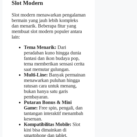
Slot Modern
Slot modern menawarkan pengalaman
bermain yang jauh lebih kompleks
dan menarik. Beberapa fitur yang
membuat slot modern populer antara
lain:
Tema Menarik:
Dari
peradaban kuno hingga dunia
fantasi dan ikon budaya pop,
tema memberikan sensasi cerita
saat memutar gulungan.
Multi-Line:
Banyak permainan
menawarkan puluhan hingga
ratusan cara untuk menang,
bukan hanya satu garis
pembayaran.
Putaran Bonus & Mini
Game:
Free spin, pengali, dan
tantangan interaktif menambah
keseruan.
Kompatibilitas Mobile:
Slot
kini bisa dimainkan di
smartphone dan tablet,