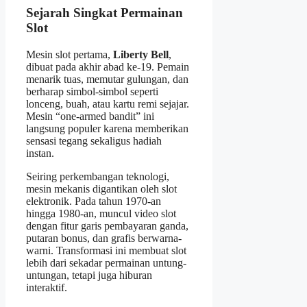
Sejarah Singkat Permainan
Slot
Mesin slot pertama,
Liberty Bell
,
dibuat pada akhir abad ke-19. Pemain
menarik tuas, memutar gulungan, dan
berharap simbol-simbol seperti
lonceng, buah, atau kartu remi sejajar.
Mesin “one-armed bandit” ini
langsung populer karena memberikan
sensasi tegang sekaligus hadiah
instan.
Seiring perkembangan teknologi,
mesin mekanis digantikan oleh slot
elektronik. Pada tahun 1970-an
hingga 1980-an, muncul video slot
dengan fitur garis pembayaran ganda,
putaran bonus, dan grafis berwarna-
warni. Transformasi ini membuat slot
lebih dari sekadar permainan untung-
untungan, tetapi juga hiburan
interaktif.