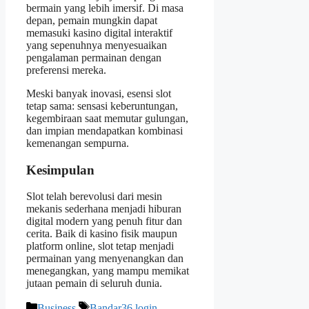
bermain yang lebih imersif. Di masa
depan, pemain mungkin dapat
memasuki kasino digital interaktif
yang sepenuhnya menyesuaikan
pengalaman permainan dengan
preferensi mereka.
Meski banyak inovasi, esensi slot
tetap sama: sensasi keberuntungan,
kegembiraan saat memutar gulungan,
dan impian mendapatkan kombinasi
kemenangan sempurna.
Kesimpulan
Slot telah berevolusi dari mesin
mekanis sederhana menjadi hiburan
digital modern yang penuh fitur dan
cerita. Baik di kasino fisik maupun
platform online, slot tetap menjadi
permainan yang menyenangkan dan
menegangkan, yang mampu memikat
jutaan pemain di seluruh dunia.
Categories
Tags
Business
Bandar36 login