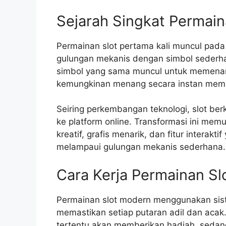
Sejarah Singkat Permain
Permainan slot pertama kali muncul pad
gulungan mekanis dengan simbol sederh
simbol yang sama muncul untuk memenan
kemungkinan menang secara instan membu
Seiring perkembangan teknologi, slot be
ke platform online. Transformasi ini m
kreatif, grafis menarik, dan fitur intera
melampaui gulungan mekanis sederhana.
Cara Kerja Permainan Sl
Permainan slot modern menggunakan si
memastikan setiap putaran adil dan acak.
tertentu akan memberikan hadiah, sedangk