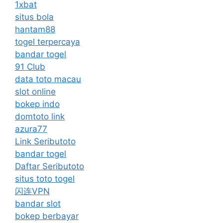
1xbat
situs bola
hantam88
togel terpercaya
bandar togel
91 Club
data toto macau
slot online
bokep indo
domtoto link
azura77
Link Seributoto
bandar togel
Daftar Seributoto
situs toto togel
闪连VPN
bandar slot
bokep berbayar