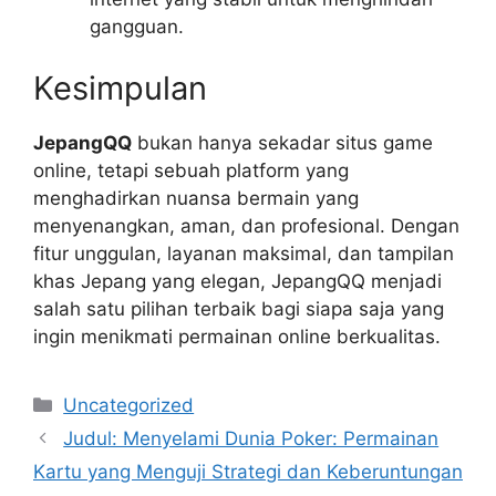
gangguan.
Kesimpulan
JepangQQ
bukan hanya sekadar situs game
online, tetapi sebuah platform yang
menghadirkan nuansa bermain yang
menyenangkan, aman, dan profesional. Dengan
fitur unggulan, layanan maksimal, dan tampilan
khas Jepang yang elegan, JepangQQ menjadi
salah satu pilihan terbaik bagi siapa saja yang
ingin menikmati permainan online berkualitas.
Categories
Uncategorized
Judul: Menyelami Dunia Poker: Permainan
Kartu yang Menguji Strategi dan Keberuntungan