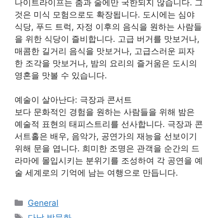
나이트라이프는 춤과 술에만 국한되지 않습니다. 그
것은 미식 모험으로도 확장됩니다. 도시에는 심야
식당, 푸드 트럭, 자정 이후의 음식을 원하는 사람들
을 위한 식당이 즐비합니다. 고급 버거를 맛보거나,
매콤한 길거리 음식을 맛보거나, 고급스러운 피자
한 조각을 맛보거나, 밤의 요리의 즐거움은 도시의
영혼을 맛볼 수 있습니다.
예술이 살아난다: 극장과 콘서트
보다 문화적인 경험을 원하는 사람들을 위해 밤은
예술적 표현의 태피스트리를 선사합니다. 극장과 콘
서트홀은 배우, 음악가, 공연가의 재능을 선보이기
위해 문을 엽니다. 희미한 조명은 관객을 순간의 드
라마에 몰입시키는 분위기를 조성하여 각 공연을 예
술 세계로의 기억에 남는 여행으로 만듭니다.
Categories
General
Tags
다낭 밤문화