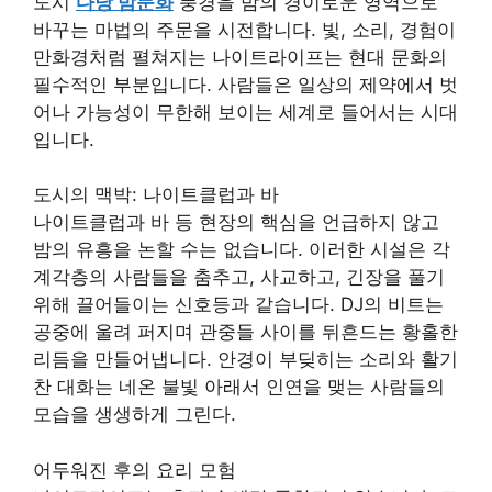
도시
다낭 밤문화
풍경을 밤의 경이로운 영역으로
바꾸는 마법의 주문을 시전합니다. 빛, 소리, 경험이
만화경처럼 펼쳐지는 나이트라이프는 현대 문화의
필수적인 부분입니다. 사람들은 일상의 제약에서 벗
어나 가능성이 무한해 보이는 세계로 들어서는 시대
입니다.
도시의 맥박: 나이트클럽과 바
나이트클럽과 바 등 현장의 핵심을 언급하지 않고
밤의 유흥을 논할 수는 없습니다. 이러한 시설은 각
계각층의 사람들을 춤추고, 사교하고, 긴장을 풀기
위해 끌어들이는 신호등과 같습니다. DJ의 비트는
공중에 울려 퍼지며 관중들 사이를 뒤흔드는 황홀한
리듬을 만들어냅니다. 안경이 부딪히는 소리와 활기
찬 대화는 네온 불빛 아래서 인연을 맺는 사람들의
모습을 생생하게 그린다.
어두워진 후의 요리 모험