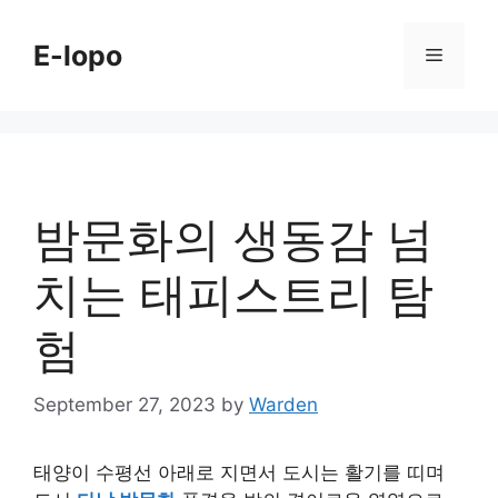
Skip
to
E-lopo
Menu
content
밤문화의 생동감 넘
치는 태피스트리 탐
험
September 27, 2023
by
Warden
태양이 수평선 아래로 지면서 도시는 활기를 띠며