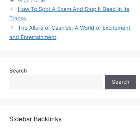
How To Spot A Scam And Stop It Dead In Its
Tracks
The Allure of Casinos: A World of Excitement
and Entertainment
Search
Search
Sidebar Backlinks